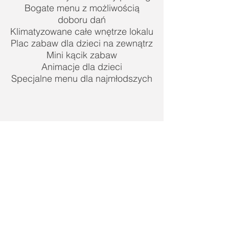
Bogate menu z możliwością
doboru dań
Klimatyzowane całe wnętrze lokalu
Plac zabaw dla dzieci na zewnątrz
Mini kącik zabaw
Animacje dla dzieci
Specjalne menu dla najmłodszych
Skontaktuj sie z nami:
+48 502 625 802
info@diamentowa.pl
info@diamentowa.com.pl
Wilkołaz Pierwszy 16a, 23-212 Wilkołaz