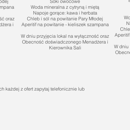
odej
Soki owocowe
zampana
Woda mineralna z cytryną i miętą
Napoje gorące: kawa i herbata
Wo
ść oraz
Chleb i sól na powitanie Pary Młodej
N
żera i
Aperitif na powitanie - kieliszek szampana
Chle
Aperiti
W dniu przyjęcia lokal na wyłączność oraz
Obecność doświadczonego Menadżera i
W dniu 
Kierownika Sali
Obecno
 każdej z ofert zapytaj telefonicznie lub