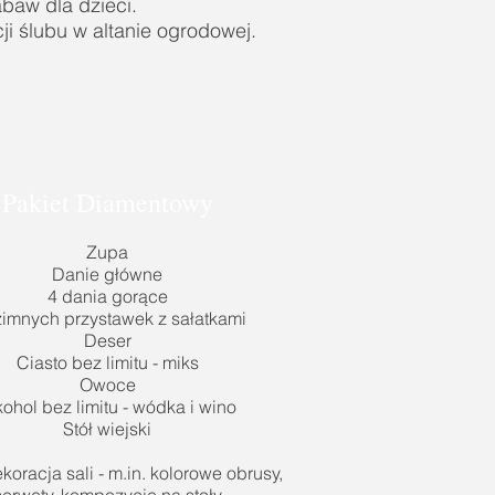
abaw dla dzieci.
ji ślubu w altanie ogrodowej.
Pakiet Diamentowy
Zupa
Danie główne
4 dania gorące
zimnych przystawek z sałatkami
Deser
Ciasto bez limitu - miks
Owoce
kohol bez limitu - wódka i wino
Stół wiejski
koracja sali - m.in. kolorowe obrusy,