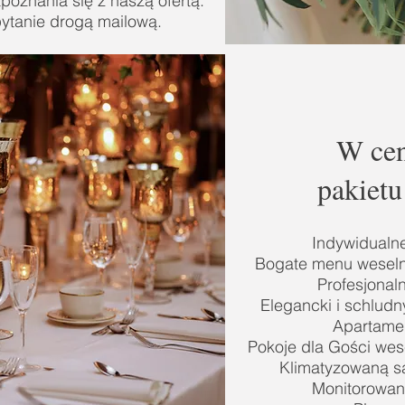
oznania się z naszą ofertą.
ytanie drogą mailową.
W cen
pakiet
Indywidualn
Bogate menu weseln
Profesjonal
Elegancki i schludny
Apartamen
Pokoje dla Gości wes
Klimatyzowaną sa
Monitorowany