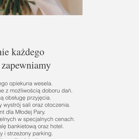
ie każdego
u zapewniamy
ego opiekuna wesela.
e z możliwością doboru dań.
ną obsługę przyjęcia.
 wystrój sali oraz otoczenia.
t dla Młodej Pary.
elnych w specjalnych cenach.
lę bankietową oraz hotel.
 i strzeżony parking.