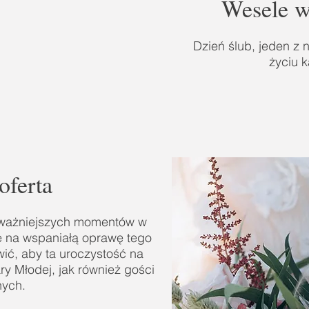
Wesele 
Dzień ślub, jeden z
życiu 
oferta
ajważniejszych momentów w
e na wspaniałą oprawę tego
ić, aby ta uroczystość na
y Młodej, jak również gości
nych.