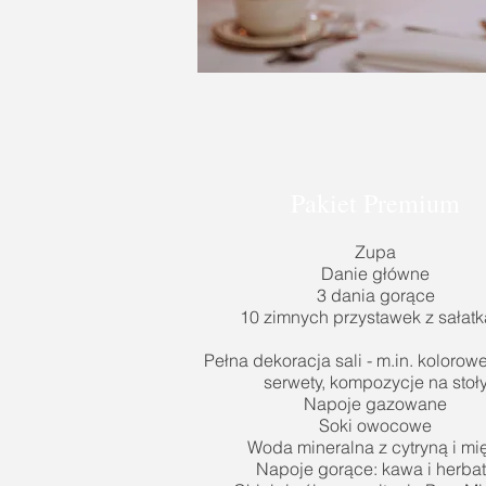
Pakiet Premium
Zupa
Danie główne
3 dania gorące
10 zimnych przystawek z sałat
Pełna dekoracja sali - m.in. kolorow
serwety, kompozycje na stoł
Napoje gazowane
Soki owocowe
Woda mineralna z cytryną i mi
Napoje gorące: kawa i herba