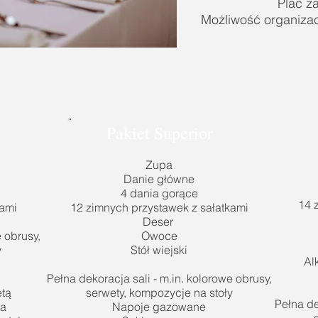
Plac z
Możliwość organizac
Pakiet Superior
Zupa
Danie główne
4 dania gorące
14 
kami
12 zimnych przystawek z sałatkami
Deser
e obrusy,
Owoce
y
Stół wiejski
Al
Pełna dekoracja sali - m.in. kolorowe obrusy,
ętą
serwety, kompozycje na stoły
Pełna de
ta
Napoje gazowane