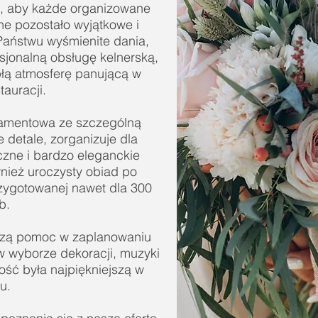
ń, aby każde organizowane
ne pozostało wyjątkowe i
Państwu wyśmienite dania,
sjonalną obsługę kelnerską,
płą atmosferę panującą w
tauracji.
Diamentowa ze szczególną
 detale, zorganizuje dla
czne i bardzo eleganckie
wnież uroczysty obiad po
rzygotowanej nawet dla 300
b.
szą pomoc w zaplanowaniu
w wyborze dekoracji, muzyki
ość była najpiękniejszą w
u.